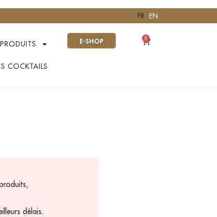
FR
EN
0
E-SHOP
PRODUITS
S COCKTAILS
produits,
lleurs délais.