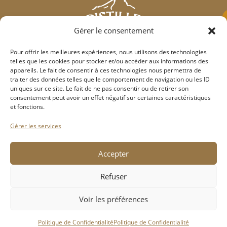
Gérer le consentement
Pour offrir les meilleures expériences, nous utilisons des technologies
Qui sommes-nous?
telles que les cookies pour stocker et/ou accéder aux informations des
appareils. Le fait de consentir à ces technologies nous permettra de
Nos partenaires
traiter des données telles que le comportement de navigation ou les ID
Contact
uniques sur ce site. Le fait de ne pas consentir ou de retirer son
consentement peut avoir un effet négatif sur certaines caractéristiques
Association Addictions France
et fonctions.
Gérer les services
Mentions légales
Politique de Confidentialité
Accepter
CGV
Refuser
L’ABUS D’ALCOOL EST DANGEREUX POUR LA SANTÉ, À
Voir les préférences
CONSOMMER AVEC MODÉRATION.
Politique de Confidentialité
Politique de Confidentialité
2025 – La Distillerie d’Aix-en-Provence – Tous droits réservés