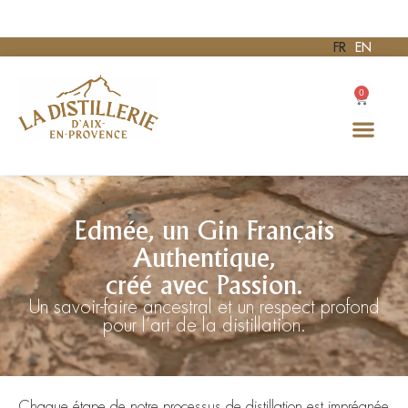
FR
EN
0
Edmée, un Gin Français
Authentique,
créé avec Passion.
Un savoir-faire ancestral et un respect profond
pour l’art de la distillation.
Chaque étape de notre processus de distillation est imprégnée